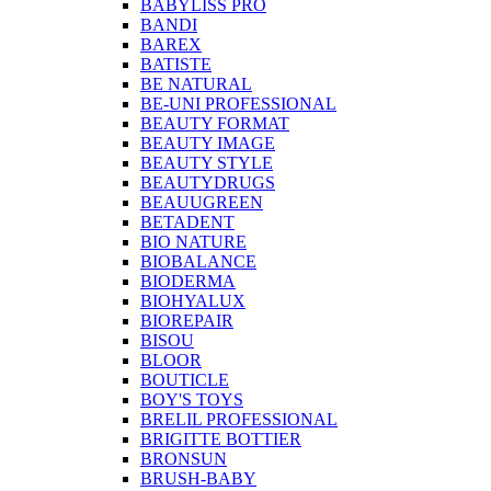
BABYLISS PRO
BANDI
BAREX
BATISTE
BE NATURAL
BE-UNI PROFESSIONAL
BEAUTY FORMAT
BEAUTY IMAGE
BEAUTY STYLE
BEAUTYDRUGS
BEAUUGREEN
BETADENT
BIO NATURE
BIOBALANCE
BIODERMA
BIOHYALUX
BIOREPAIR
BISOU
BLOOR
BOUTICLE
BOY'S TOYS
BRELIL PROFESSIONAL
BRIGITTE BOTTIER
BRONSUN
BRUSH-BABY