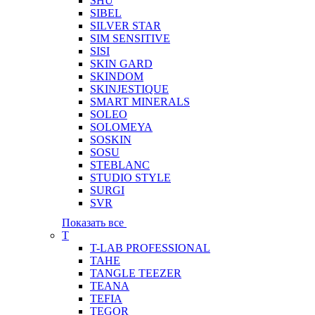
SHU
SIBEL
SILVER STAR
SIM SENSITIVE
SISI
SKIN GARD
SKINDOM
SKINJESTIQUE
SMART MINERALS
SOLEO
SOLOMEYA
SOSKIN
SOSU
STEBLANC
STUDIO STYLE
SURGI
SVR
Показать все
T
T-LAB PROFESSIONAL
TAHE
TANGLE TEEZER
TEANA
TEFIA
TEGOR