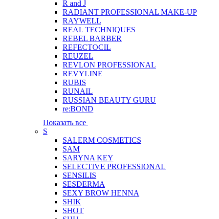
R and J
RADIANT PROFESSIONAL MAKE-UP
RAYWELL
REAL TECHNIQUES
REBEL BARBER
REFECTOCIL
REUZEL
REVLON PROFESSIONAL
REVYLINE
RUBIS
RUNAIL
RUSSIAN BEAUTY GURU
re:BOND
Показать все
S
SALERM COSMETICS
SAM
SARYNA KEY
SELECTIVE PROFESSIONAL
SENSILIS
SESDERMA
SEXY BROW HENNA
SHIK
SHOT