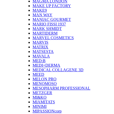
MAGMA LONDON
MAKE UP FACTORY
MAKE9
MAN WAY
MANIAC GOURMET
MARIO FISSI 1937
MARK SHMIDT
MARTIDERM
MARVEL COSMETICS
MARVIS
MATRIX
MATSESTA
MAVALA
MED:B
MEDI+DERMA
MEDICAL COLLAGENE 3D
MEED
MELON PRO
MENOMOSO
MESOPHARM PROFESSIONAL
METZGER
MI&KO
MIAMITATS
MINIMI
MIPASSIONcorp