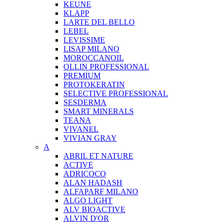
KEUNE
KLAPP
LARTE DEL BELLO
LEBEL
LEVISSIME
LISAP MILANO
MOROCCANOIL
OLLIN PROFESSIONAL
PREMIUM
PROTOKERATIN
SELECTIVE PROFESSIONAL
SESDERMA
SMART MINERALS
TEANA
VIVANEL
VIVIAN GRAY
A
ABRIL ET NATURE
ACTIVE
ADRICOCO
ALAN HADASH
ALFAPARF MILANO
ALGO LIGHT
ALV BIOACTIVE
ALVIN D'OR