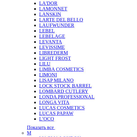
LA'DOR
LAMONNET
LANSKIN
LARTE DEL BELLO
LAUFWUNDER
LEBEL
LEBELAGE
LEVANTA
LEVISSIME
LIBREDERM
LIGHT FROST
LILU
LIMBA COSMETICS
LIMONI
LISAP MILANO
LOCK STOCK BARREL
LOMBARD CUTLERY
LONDA PROFESSIONAL
LONGA VITA
LUCAS COSMETICS
LUCAS PAPAW
L’OCO
Показать все
M