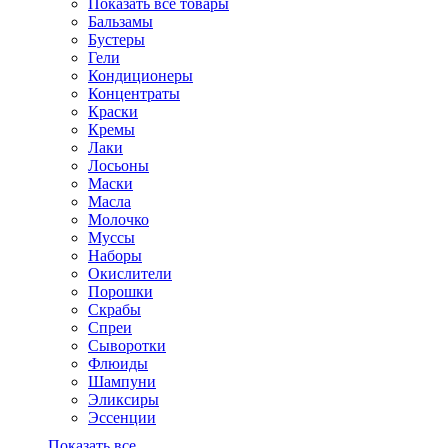
Показать все товары
Бальзамы
Бустеры
Гели
Кондиционеры
Концентраты
Краски
Кремы
Лаки
Лосьоны
Маски
Масла
Молочко
Муссы
Наборы
Окислители
Порошки
Скрабы
Спреи
Сыворотки
Флюиды
Шампуни
Эликсиры
Эссенции
Показать все