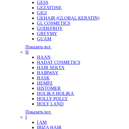
GESS
GEZATONE
GIGI
GKHAIR (GLOBAL КЕRATIN)
GL COSMETICS
GODEFROY
GREYMY
GUAM
Показать все
H
HAAN
HADAT COSMETICS
HAIR SEKTA
HAIRWAY
HASK
HEMPZ
HISTOMER
HOLIKA HOLIKA
HOLLY POLLY
HOLY LAND
Показать все
I
I AM
IBIZA HAIR