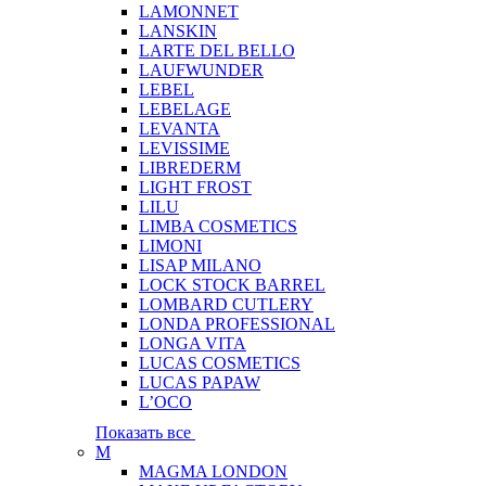
LAMONNET
LANSKIN
LARTE DEL BELLO
LAUFWUNDER
LEBEL
LEBELAGE
LEVANTA
LEVISSIME
LIBREDERM
LIGHT FROST
LILU
LIMBA COSMETICS
LIMONI
LISAP MILANO
LOCK STOCK BARREL
LOMBARD CUTLERY
LONDA PROFESSIONAL
LONGA VITA
LUCAS COSMETICS
LUCAS PAPAW
L’OCO
Показать все
M
MAGMA LONDON